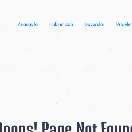
Anasayfa
Hakkımızda
Duyurular
Projele
Ooops! Page Not Foun