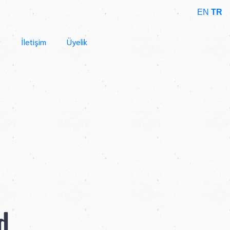
EN
TR
r
İletişim
Üyelik
d